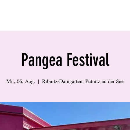
amNam
Churros und mehr
Tourplan 2
Pangea Festival
Mi., 06. Aug.
  |  
Ribnitz-Damgarten, Pütnitz an der See